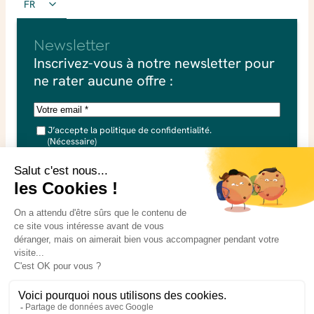
FR
Newsletter
Inscrivez-vous à notre newsletter pour
ne rater aucune offre :
E
-
R
m
J’accepte la politique de confidentialité.
G
(Nécessaire)
P
a
D
J’accepte que mes données soit utilisées dans le cadre de
i
(
ma demande. Consultez notre
N
politique de confidentialité
l
é
pour plus d’informations.
(
c
e
N
s
é
s
a
c
i
r
e
e
s
)
s