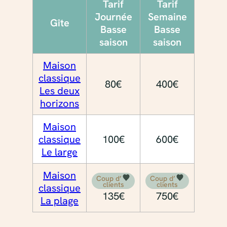
Tarif
Tarif
Journée
Semaine
Gîte
Basse
Basse
saison
saison
Maison
classique
80€
400€
Les deux
horizons
Maison
classique
100€
600€
Le large
Maison
Coup d’
Coup d’
clients
clients
classique
135€
750€
La plage