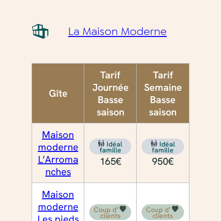
La Maison Moderne
Tarif
Tarif
Journée
Semaine
Gîte
Basse
Basse
saison
saison
Maison
Idéal
Idéal
moderne
famille
famille
L’Arroma
165€
950€
nches
Maison
moderne
Coup d’
Coup d’
clients
clients
Les pieds