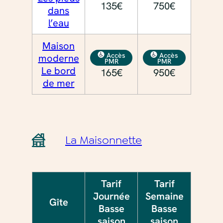
135€
750€
dans
l’eau
Maison
Accès
Accès
moderne
PMR
PMR
Le bord
165€
950€
de mer
La Maisonnette
Tarif
Tarif
Journée
Semaine
Gîte
Basse
Basse
saison
saison