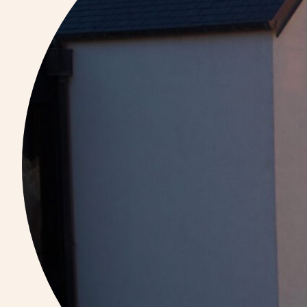
LE BORD D
Coup d’
clients
LaMaison
LE COTTAGE
Idéal famil