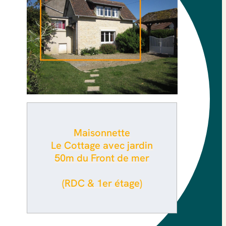
Maisonnette
Le Cottage avec jardin
50m du Front de mer
(RDC & 1er étage)