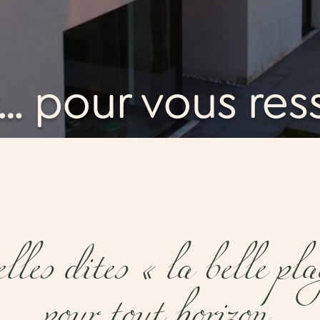
… pour vous res
lles dites « la belle pl
pour tout horizon