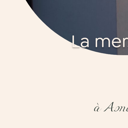
La mer
à Asne