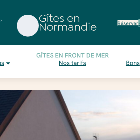
Gîtes en
s
Normandie
Réserver
GÎTES EN FRONT DE MER
es
Nos
tarifs
Bons
La Maison Moderne
Découvrez nos Gît
HES (1er étage)
DANS L’EAU
Coup d’
clients
Que visiter à proxi