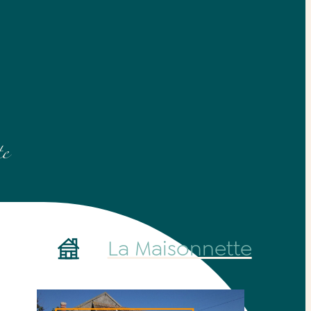
te
La Maisonnette