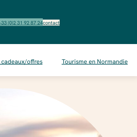
+33 (0)2 31 92 87 24
contact
cadeaux/offres
Tourisme
en Normandie
es
Nos Hébergements
mité de l’hôtel ?