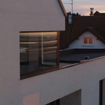
E MER
Accès PMR
nette
le