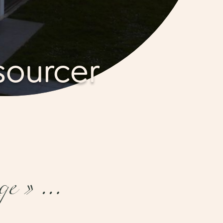
sourcer
age » …