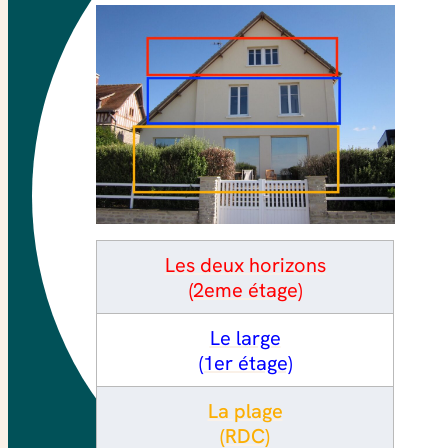
Les deux horizons
(2eme étage)
Le large
(1er étage)
La plage
(RDC)