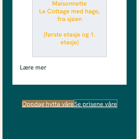
Maisonnette
Le Cottage med hage,
fra sjøen
(første etasje og 1.
etasje)
Lære mer
Oppdag hytta våre
Se prisene våre