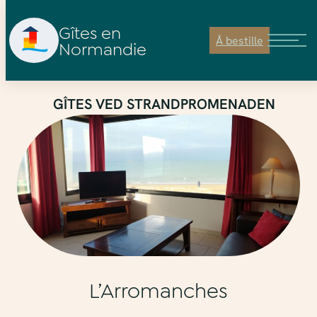
Gîtes en
Å bestille
Normandie
Hopp
GÎTES VED STRANDPROMENADEN
til
innhold
L’Arromanches