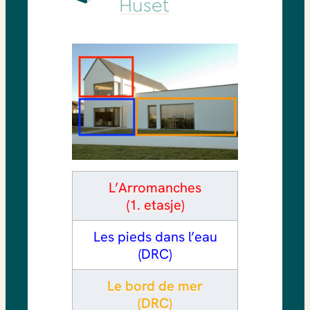
Huset
L’Arromanches
(1. etasje)
Les pieds dans l’eau
(DRC)
Le bord de mer
(DRC)