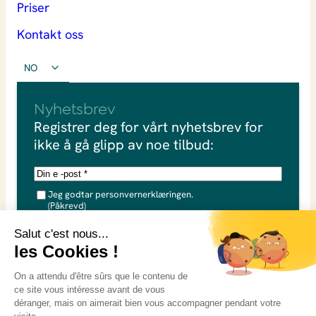
Priser
Kontakt oss
NO
Nyhetsbrev
Registrer deg for vårt nyhetsbrev for
ikke å gå glipp av noe tilbud:
E
-
G
p
Jeg godtar personvernerklæringen.
D
(Påkrevd)
P
o
R
Jeg samtykker i at dataene mine kan brukes i forbindelse
s
(
med forespørselen min. Se vår
p
personvernerklæring
t
å
for mer informasjon.
(
k
r
o
e
b
v
d