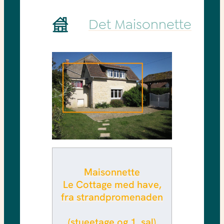
Det Maisonnette
Maisonnette
Le Cottage med have,
fra strandpromenaden
(stueetage og 1. sal)