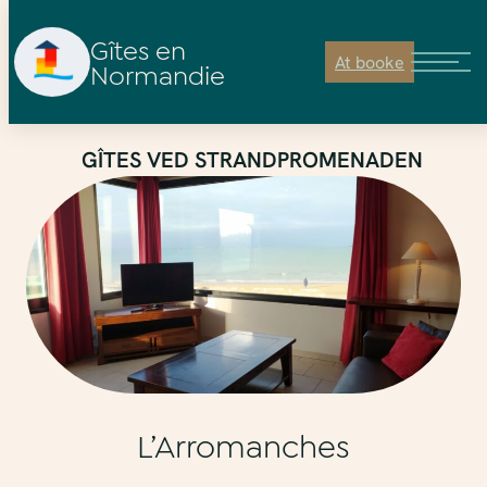
Gîtes en
At booke
Normandie
Spring
GÎTES VED STRANDPROMENADEN
til
indhold
L’Arromanches